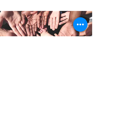
Weitere Infos
Geschi
chte
Philosophie
Arbeitsgruppe
n
Spe
nden