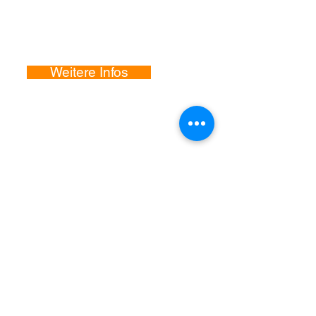
Spe
nden
Sie möchten helfen?
Weitere Infos
Kontakt
mehrhooghilft@web.de
Rechtliches
Datenschutz
Impressum
©2023
HCHKRTR Content-Production
Inhalt:
info@muehr.org